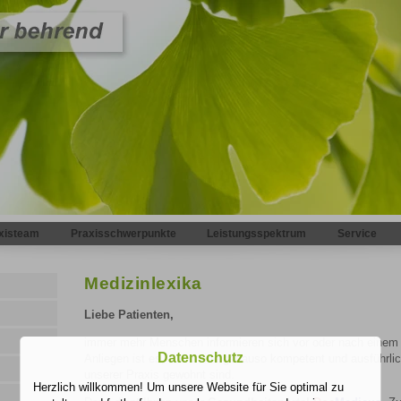
|
|
|
|
xisteam
Praxisschwerpunkte
Leistungsspektrum
Service
Medizinlexika
Liebe Patienten,
immer mehr Menschen informieren sich vor oder nach einem 
Datenschutz
Anliegen ist es, Sie online genauso kompetent und ausführlic
unserer Praxis gewohnt sind.
Herzlich willkommen! Um unsere Website für Sie optimal zu