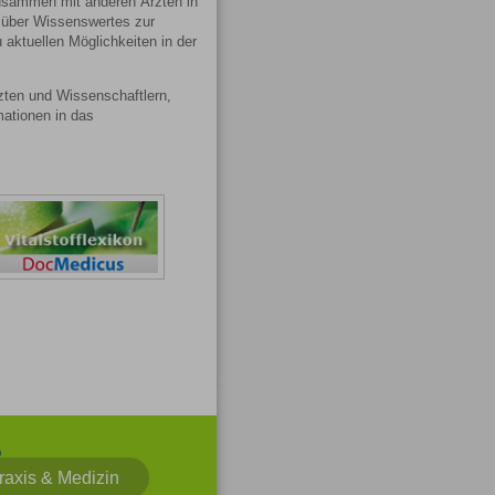
usammen mit anderen Ärzten in
e über Wissenswertes zur
aktuellen Möglichkeiten in der
zten und Wissenschaftlern,
mationen in das
r
vCard
In
il
speichern
raxis & Medizin
pfehlen