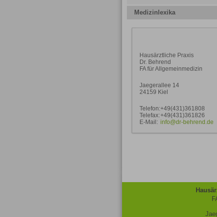
Medizinlexika
Hausärztliche Praxis
Dr. Behrend
FA für Allgemeinmedizin
Jaegerallee 14
24159 Kiel
Telefon:
+49(431)361808
Telefax:
+49(431)361826
E-Mail:
info@dr-behrend.de
Hausär
F
Jae