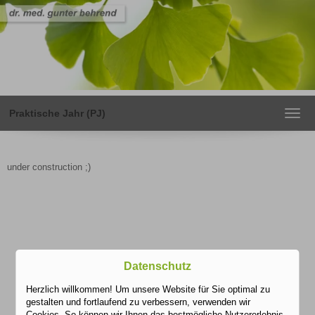
Praktische Jahr (PJ)
Toggl
navig
under construction ;)
Datenschutz
Herzlich willkommen! Um unsere Website für Sie optimal zu
gestalten und fortlaufend zu verbessern, verwenden wir
Cookies. So können wir Ihnen das bestmögliche Nutzererlebnis