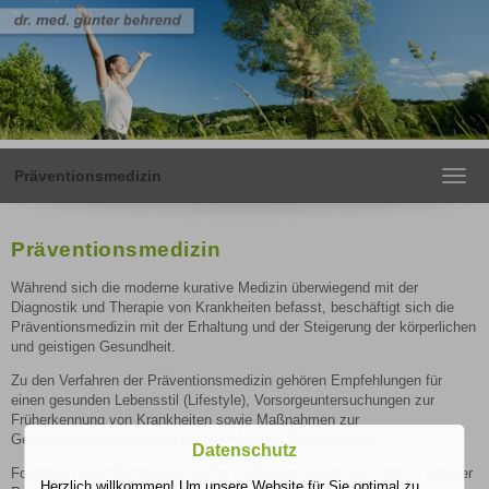
Präventionsmedizin
Toggl
navig
Präventionsmedizin
Während sich die moderne kurative Medizin überwiegend mit der
Diagnostik und Therapie von Krankheiten befasst, beschäftigt sich die
Präventionsmedizin mit der Erhaltung und der Steigerung der körperlichen
und geistigen Gesundheit.
Zu den Verfahren der Präventionsmedizin gehören Empfehlungen für
einen gesunden Lebensstil (Lifestyle), Vorsorgeuntersuchungen zur
Früherkennung von Krankheiten sowie Maßnahmen zur
Gesundheitsverbesserung bei bestehenden Erkrankungen.
Datenschutz
Folgende präventionsmedizinische Leistungen bieten wir Ihnen in unserer
Herzlich willkommen! Um unsere Website für Sie optimal zu