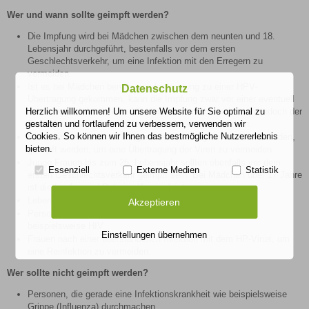
Wer und wann sollte geimpft werden?
Die Impfung wird bei Mädchen zwischen dem neunten und 18.
Lebensjahr durchgeführt, bestenfalls vor dem ersten
Geschlechtsverkehr, um eine Infektion mit den Erregern zu
vermeiden.
Ist es bei Mädchen bereits vor der Impfung zu einer HPV-
Datenschutz
Übertragung gekommen, kann die Impfung zwar vor einer eventuell
Herzlich willkommen! Um unsere Website für Sie optimal zu
anhaltenden Infektion der HP-Viren nicht sicher schützen, jedoch der
gestalten und fortlaufend zu verbessern, verwenden wir
Entwicklung von Gebärmutterhalskrebs entgegenwirken.
Cookies. So können wir Ihnen das bestmögliche Nutzererlebnis
Weiterhin können auch Jungen, die sich im gleichen Alter befinden,
bieten.
geimpft werden, um eine Übertragung der Viren zu vermeiden.
Junge Frauen bis zum 25. Lebensjahr sollten ebenfalls vor dem
Essenziell
Externe Medien
Statistik
ersten Geschlechtsverkehr geimpft sein. Bei Mädchen über 17 Jahre
ist die Impfung i.d.R. keine Kassenleistung.
Lebenspartner von Personen mit Genitalwarzen
Akzeptieren
Personen mit sexuell-übertragbaren Erkrankungen wie
beispielsweise HIV
Einstellungen übernehmen
Frauen nach einer überstandenen Infektion mit dem HP-Virus, um
eine Reinfektion zu vermeiden.
Wer sollte nicht geimpft werden?
Personen, die gerade eine Infektionskrankheit wie beispielsweise
Grippe (Influenza) durchmachen