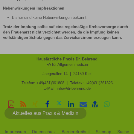
Nebenwirkungen/ Impfreaktionen
Bisher sind keine Nebenwirkungen bekannt
Trotz der Impfung sollte auf eine regelmäßige Krebsvorsorge durch
den Frauenarzt nicht verzichtet werden, da die Impfung keinen
vollständigen Schutz gegen das Zervixkarzinom erzeugen kann.
Hausärztliche Praxis Dr. Behrend
FA für Allgemeinmedizin
Jaegerallee 14 | 24159 Kiel
Telefon: +49(431)361808 | Telefax: +49(431)361826
E-Mail:
info@dr-behrend.de
Diese
RSS-
Auf
Auf
Auf
Auf
Per
vCard
Auf
Seite
Feed
Xing
Facebook
Twitter
LinkedIn
Mail
speichern
Whatsapp
Aktuelles aus Praxis & Medizin
als
mitteilen
teilen
teilen
teilen
empfehlen
teilen
PDF
drucken
Impressum
Datenschutz
Barrierefreiheit
Sitemap
Suche