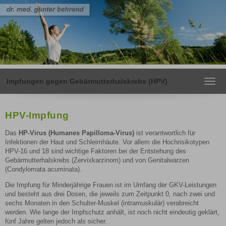
Impfungen gegen Gebärmutterhalskrebs (HPV)
Toggl
navig
HPV-Impfung
Das
HP-Virus (Humanes Papilloma-Virus)
ist verantwortlich für
Infektionen der Haut und Schleimhäute. Vor allem die Hochrisikotypen
HPV-16 und 18 sind wichtige Faktoren bei der Entstehung des
Gebärmutterhalskrebs (Zervixkarzinom) und von Genitalwarzen
(Condylomata acuminata).
Die Impfung für Minderjährige Frauen ist im Umfang der GKV-Leistungen
und besteht aus drei Dosen, die jeweils zum Zeitpunkt 0, nach zwei und
sechs Monaten in den Schulter-Muskel (intramuskulär) verabreicht
werden. Wie lange der Impfschutz anhält, ist noch nicht eindeutig geklärt,
fünf Jahre gelten jedoch als sicher.